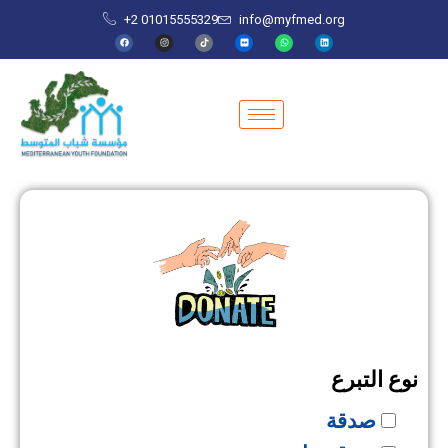
+2 01015555329
info@myfmed.org
نوع التبرع
صدقة